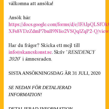
välkomna att ansöka!
Ansök här:
https://docs.google.com/forms/d/e/1FAIpQLS
XFs8VDzZdmP7bull9N1io2VSQq1ZqP2-Q/view
Har du frågor? Skicka ett mejl till
info@skaneskonst.se
. Skriv “
RESIDENCY
2020
” i ämnesraden.
SISTA ANSÖKNINGSDAG ÄR 31 JULI, 2020
SE NEDAN FÖR DETALJERAD
INFORMATION!
DETALJERAD INFORMATION