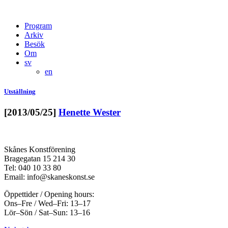
Program
Arkiv
Besök
Om
sv
en
Utställning
[2013/05/25]
Henette Wester
Skånes Konstförening
Bragegatan 15 214 30
Tel: 040 10 33 80
Email: info@skaneskonst.se
Öppettider / Opening hours:
Ons–Fre / Wed–Fri: 13–17
Lör–Sön / Sat–Sun: 13–16