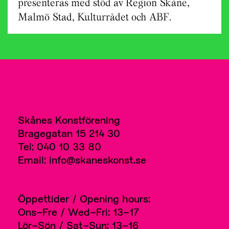
presenteras med stöd av Region Skåne,
Malmö Stad, Kulturrådet och ABF.
Skånes Konstförening
Bragegatan 15 214 30
Tel: 040 10 33 80
Email: info@skaneskonst.se
Öppettider / Opening hours:
Ons–Fre / Wed–Fri: 13–17
Lör–Sön / Sat–Sun: 13–16