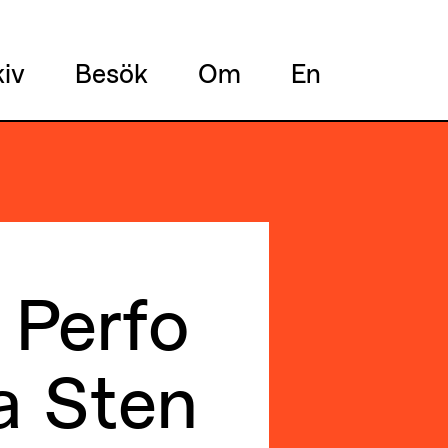
kiv
Besök
Om
En
 Perfo
a Sten