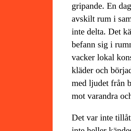
gripande. En dag 
avskilt rum i sam
inte delta. Det 
befann sig i rum
vacker lokal kon
kläder och börja
med ljudet från 
mot varandra oc
Det var inte tillå
inte heller kände