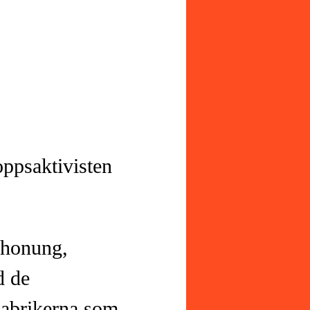
ppsaktivisten
 honung,
d de
Fabrikerna som