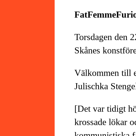
FatFemmeFuriou
Torsdagen den 2
Skånes konstför
Välkommen till e
Julischka Stenge
[Det var tidigt 
krossade lökar 
kommunistiska f