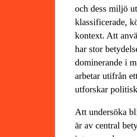
och dess miljö ut
klassificerade, k
kontext. Att anv
har stor betydels
dominerande i mit
arbetar utifrån et
utforskar politis
Att undersöka bli
är av central bet