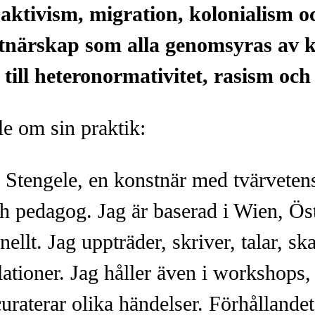
 aktivism, migration, kolonialism o
tnärskap som alla genomsyras av k
 till heteronormativitet, rasism och
le om sin praktik:
a Stengele, en konstnär med tvärvetens
ch pedagog. Jag är baserad i Wien, Ös
nellt. Jag uppträder, skriver, talar, sk
lationer. Jag håller även i workshops,
curaterar olika händelser. Förhållande