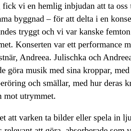
fick vi en hemlig inbjudan att ta oss ti
ma byggnad – för att delta i en konser
kändes tryggt och vi var kanske femto
met. Konserten var ett performance 
stnär, Andreea. Julischka och Andreea
de göra musik med sina kroppar, med
beröring och smällar, med hur deras k
h mot utrymmet.
tet att varken ta bilder eller spela in 
s relevant att göra, absorberade som v