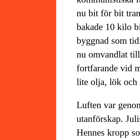
nu bit för bit tr
bakade 10 kilo b
byggnad som tidig
nu omvandlat til
fortfarande vid 
lite olja, lök och 
Luften var geno
utanförskap. Juli
Hennes kropp so