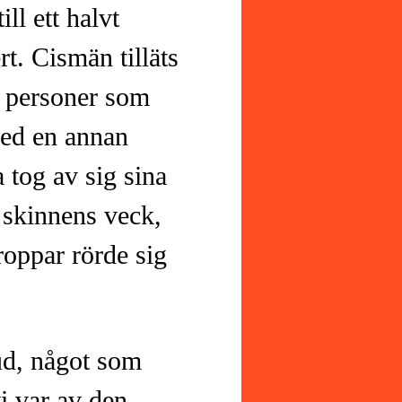
ll ett halvt
t. Cismän tilläts
n personer som
med en annan
 tog av sig sina
 skinnens veck,
roppar rörde sig
ljud, något som
i var av den