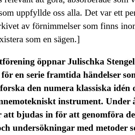
 som uppfyllde oss alla. Det var ett p
arkivet av förnimmelser som finns ino
existera som en sägen.]
förening öppnar Julischka Stengel
ör en serie framtida händelser som 
forska den numera klassiska idén
mnemotekniskt instrument. Under
r att bjudas in för att genomföra d
ch undersökningar med metoder so