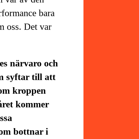
erformance bara
m oss. Det var
es närvaro och
syftar till att
 om kroppen
 året kommer
essa
m bottnar i