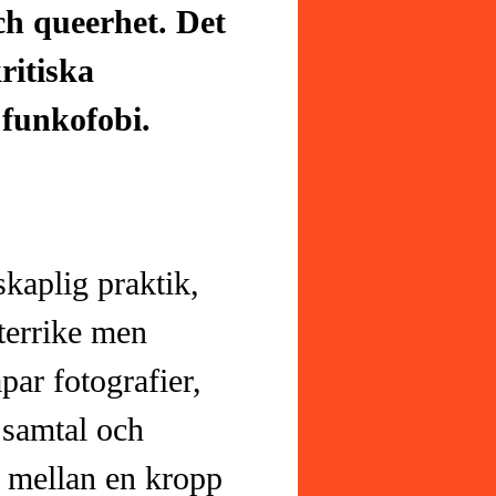
ch queerhet. Det
ritiska
 funkofobi.
kaplig praktik,
terrike men
apar fotografier,
 samtal och
t mellan en kropp