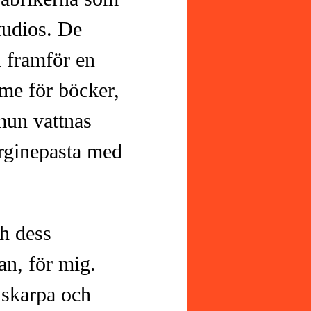
studios. De
n framför en
mme för böcker,
mun vattnas
erginepasta med
h dess
an, för mig.
 skarpa och