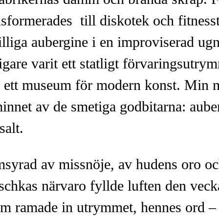
ansformerades till diskotek och fitnes
illiga aubergine i en improviserad ug
are varit ett statligt förvaringsutry
l ett museum för modern konst. Min 
minnet av de smetiga godbitarna: aub
salt.
msyrad av missnöje, av hudens oro oc
schkas närvaro fyllde luften den veck
m ramade in utrymmet, hennes ord –