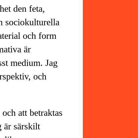
het den feta,
n sociokulturella
terial och form
mativa är
visst medium. Jag
erspektiv, och
 och att betraktas
 är särskilt