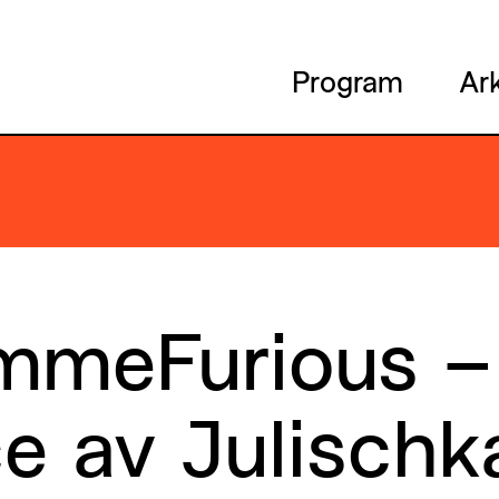
Program
Ar
mmeFurious –
e av Julischk