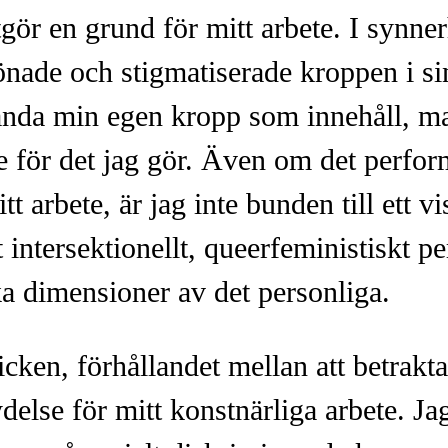
gör en grund för mitt arbete. I synner
önade och stigmatiserade kroppen i si
ända min egen kropp som innehåll, ma
e för det jag gör. Även om det perfor
t arbete, är jag inte bunden till ett 
t intersektionellt, queerfeministiskt p
ka dimensioner av det personliga.
cken, förhållandet mellan att betrakta
ydelse för mitt konstnärliga arbete. Jag