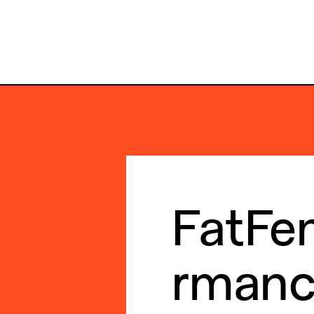
FatFe
rmanc