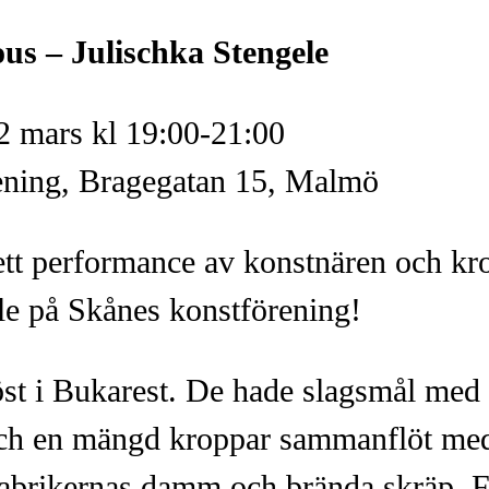
s – Julischka Stengele
2 mars kl 19:00-21:00
ening, Bragegatan 15, Malmö
tt performance av konstnären och kro
le på Skånes konstförening!
höst i Bukarest. De hade slagsmål med
och en mängd kroppar sammanflöt me
abrikernas damm och brända skräp. 