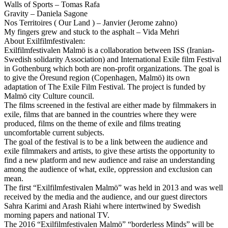
Walls of Sports – Tomas Rafa
Gravity – Daniela Sagone
Nos Territoires ( Our Land ) – Janvier (Jerome zahno)
My fingers grew and stuck to the asphalt – Vida Mehri
About Exilfilmfestivalen:
Exilfilmfestivalen Malmö is a collaboration between ISS (Iranian-
Swedish solidarity Association) and International Exile film Festival
in Gothenburg which both are non-profit organizations. The goal is
to give the Öresund region (Copenhagen, Malmö) its own
adaptation of The Exile Film Festival. The project is funded by
Malmö city Culture council.
The films screened in the festival are either made by filmmakers in
exile, films that are banned in the countries where they were
produced, films on the theme of exile and films treating
uncomfortable current subjects.
The goal of the festival is to be a link between the audience and
exile filmmakers and artists, to give these artists the opportunity to
find a new platform and new audience and raise an understanding
among the audience of what, exile, oppression and exclusion can
mean.
The first “Exilfilmfestivalen Malmö” was held in 2013 and was well
received by the media and the audience, and our guest directors
Sahra Karimi and Arash Riahi where intertwined by Swedish
morning papers and national TV.
The 2016 “Exilfilmfestivalen Malmö” “borderless Minds” will be