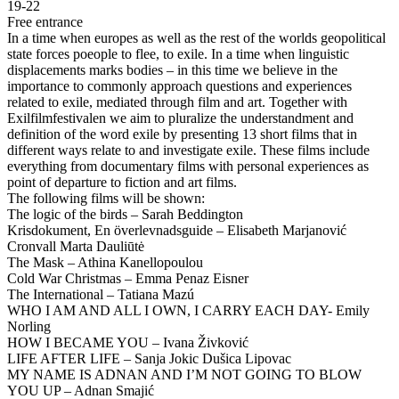
19-22
Free entrance
In a time when europes as well as the rest of the worlds geopolitical
state forces poeople to flee, to exile. In a time when linguistic
displacements marks bodies – in this time we believe in the
importance to commonly approach questions and experiences
related to exile, mediated through film and art. Together with
Exilfilmfestivalen we aim to pluralize the understandment and
definition of the word exile by presenting 13 short films that in
different ways relate to and investigate exile. These films include
everything from documentary films with personal experiences as
point of departure to fiction and art films.
The following films will be shown:
The logic of the birds – Sarah Beddington
Krisdokument, En överlevnadsguide – Elisabeth Marjanović
Cronvall Marta Dauliūtė
The Mask – Athina Kanellopoulou
Cold War Christmas – Emma Penaz Eisner
The International – Tatiana Mazú
WHO I AM AND ALL I OWN, I CARRY EACH DAY- Emily
Norling
HOW I BECAME YOU – Ivana Živković
LIFE AFTER LIFE – Sanja Jokic Dušica Lipovac
MY NAME IS ADNAN AND I’M NOT GOING TO BLOW
YOU UP – Adnan Smajić