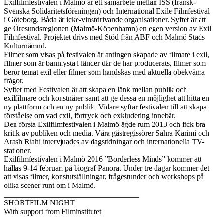
Exilfilmfestivalen i Malmö är ett samarbete mellan ISS (Iransk-
Svenska Solidaritetsföreningen) och International Exile Filmfestival
i Göteborg. Båda är icke-vinstdrivande organisationer. Syftet är att
ge Öresundsregionen (Malmö-Köpenhamn) en egen version av Exil
Filmfestival. Projektet drivs med Stöd från ABF och Malmö Stads
Kulturnämnd.
Filmer som visas på festivalen är antingen skapade av filmare i exil,
filmer som är bannlysta i länder där de har producerats, filmer som
berör temat exil eller filmer som handskas med aktuella obekväma
frågor.
Syftet med Festivalen är att skapa en länk mellan publik och
exilfilmare och konstnärer samt att ge dessa en möjlighet att hitta en
ny plattform och en ny publik. Vidare syftar festivalen till att skapa
förståelse om vad exil, förtryck och exkludering innebär.
Den första Exilfilmfestivalen i Malmö ägde rum 2013 och fick bra
kritik av publiken och media. Våra gästregissörer Sahra Karimi och
Arash Riahi intervjuades av dagstidningar och internationella TV-
stationer.
Exilfilmfestivalen i Malmö 2016 ”Borderless Minds” kommer att
hållas 9-14 februari på biograf Panora. Under tre dagar kommer det
att visas filmer, konstutställningar, frågestunder och workshops på
olika scener runt om i Malmö.
___________________________________
SHORTFILM NIGHT
With support from Filminstitutet