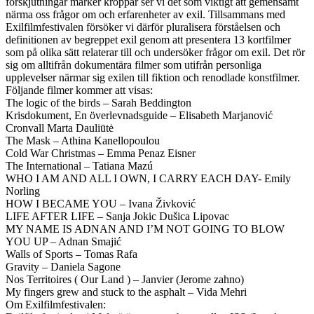
förskjutningar märker kroppar ser vi det som viktigt att gemensamt
närma oss frågor om och erfarenheter av exil. Tillsammans med
Exilfilmfestivalen försöker vi därför pluralisera förståelsen och
definitionen av begreppet exil genom att presentera 13 kortfilmer
som på olika sätt relaterar till och undersöker frågor om exil. Det rör
sig om alltifrån dokumentära filmer som utifrån personliga
upplevelser närmar sig exilen till fiktion och renodlade konstfilmer.
Följande filmer kommer att visas:
The logic of the birds – Sarah Beddington
Krisdokument, En överlevnadsguide – Elisabeth Marjanović
Cronvall Marta Dauliūtė
The Mask – Athina Kanellopoulou
Cold War Christmas – Emma Penaz Eisner
The International – Tatiana Mazú
WHO I AM AND ALL I OWN, I CARRY EACH DAY- Emily
Norling
HOW I BECAME YOU – Ivana Živković
LIFE AFTER LIFE – Sanja Jokic Dušica Lipovac
MY NAME IS ADNAN AND I’M NOT GOING TO BLOW
YOU UP – Adnan Smajić
Walls of Sports – Tomas Rafa
Gravity – Daniela Sagone
Nos Territoires ( Our Land ) – Janvier (Jerome zahno)
My fingers grew and stuck to the asphalt – Vida Mehri
Om Exilfilmfestivalen: