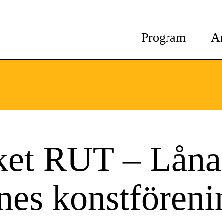
Program
A
ket RUT – Låna
nes konstföreni