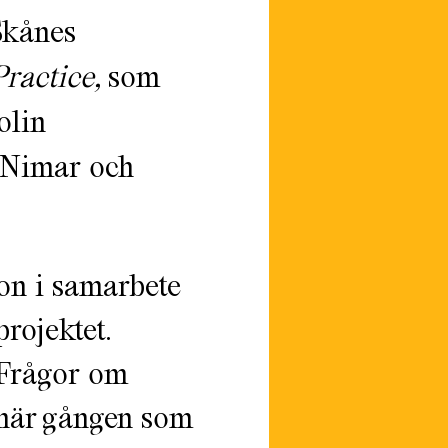
Skånes
Practice,
som
olin
 Nimar och
on i samarbete
rojektet.
 Frågor om
 här gången som