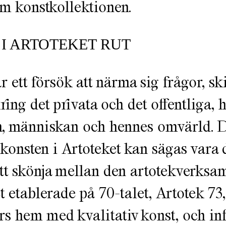
om konstkollektionen.
I ARTOTEKET RUT
r ett försök att närma sig frågor, ski
ring det privata och det offentliga
n, människan och hennes omvärld. D
konsten i Artoteket kan sägas vara 
att skönja mellan den artotekverks
etablerade på 70-talet, Artotek 73, 
rs hem med kvalitativ konst, och in