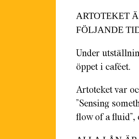
ARTOTEKET ÄR
FÖLJANDE TI
Under utställni
öppet i caféet.
Artoteket var oc
”Sensing somethi
flow of a fluid”