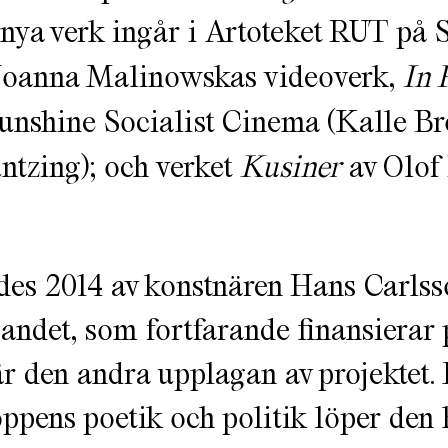
nya verk ingår i Artoteket RUT på 
 Joanna Malinowskas videoverk,
In 
Sunshine Socialist Cinema (Kalle Br
ntzing); och verket
Kusiner
av Olof
ades 2014 av konstnären Hans Carlss
ndet, som fortfarande finansierar p
r den andra upplagan av projektet.
pens poetik och politik löper den