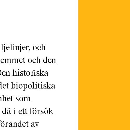
ljelinjer, och
, hemmet och den
en historiska
det biopolitiska
amhet som
då i ett försök
förandet av