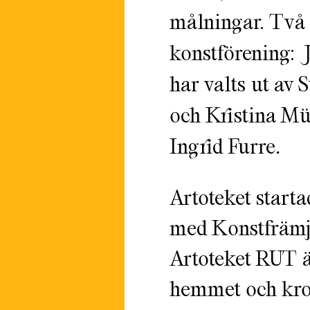
målningar.
Två 
konstförening:
har valts ut av 
och Kristina Mü
Ingrid Furre
.
Artoteket start
med Konstfrämja
Artoteket RUT ä
hemmet och krop