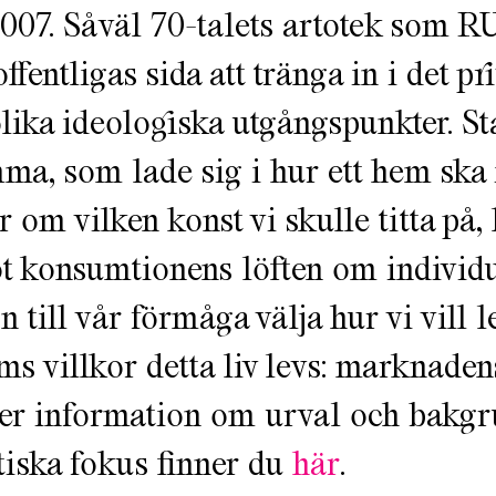
07. Såväl 70-talets artotek som R
ffentligas sida att tränga in i det pr
olika ideologiska utgångspunkter. St
ma, som lade sig i hur ett hem ska 
 om vilken konst vi skulle titta på,
mot konsumtionens löften om individu
on till vår förmåga välja hur vi vill l
s villkor detta liv levs: marknadens
r information om urval och bakgru
tiska fokus finner du
här
.