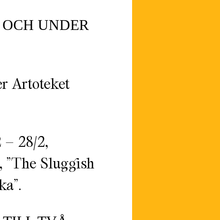
29 OCH UNDER
r Artoteket
 – 28/2,
4, ”The Sluggish
ka”.