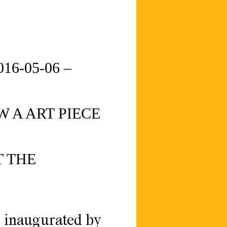
016-05-06
–
 A ART PIECE
 THE
e inaugurated by