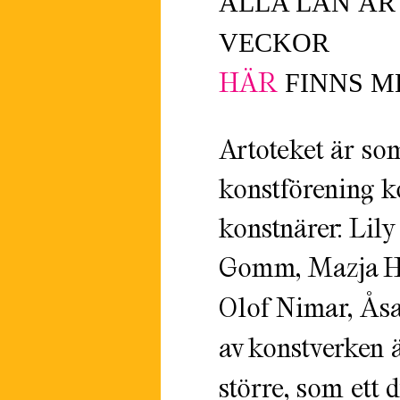
ALLA LÅN ÄR 
VECKOR
HÄR
FINNS M
Artoteket är som
konstförening k
konstnärer: Lily
Gomm, Mazja Hi
Olof Nimar, Ås
av konstverken 
större, som ett 