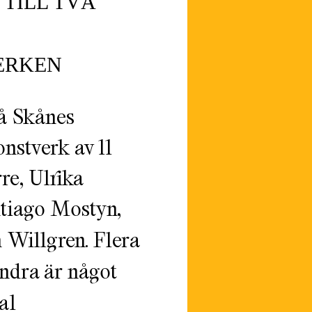
 TILL TVÅ
ERKEN
på Skånes
nstverk av 11
re, Ulrika
tiago Mostyn,
 Willgren.
Flera
ndra är något
al