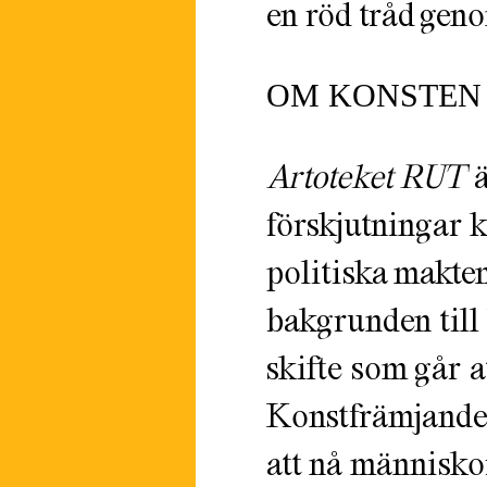
en röd tråd gen
OM KONSTEN 
Artoteket RUT
ä
förskjutningar k
politiska makte
bakgrunden till 
skifte som går 
Konstfrämjandet 
att nå människo