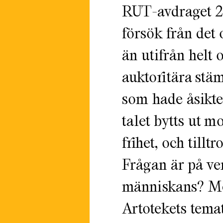
RUT-avdraget 20
försök från det o
än utifrån helt 
auktoritära stäm
som hade åsikter
talet bytts ut 
frihet, och tilltr
Frågan är på vem
människans? Me
Artotekets tema