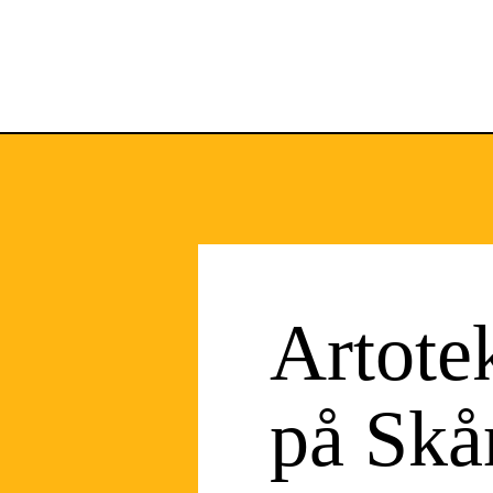
Artote
på Skå