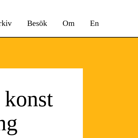
rkiv
Besök
Om
En
 konst
ng