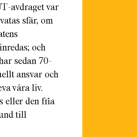
UT-avdraget var
ivatas sfär, om
atens
inredas; och
 har sedan 70-
ellt ansvar och
eva våra liv.
 eller den fria
nd till